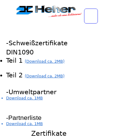
-Schw
eißzertifikat
e
DIN1090
Teil 1
(Down
load ca.
2MB)
Teil 2
(Down
load ca. 2MB)
-Um
we
ltp
art
ner
Download ca. 1MB
-Partnerliste
Download
ca. 1MB
Zertifikate